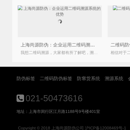
上海尚源防伪：企业运用二维码溯源系统的优势
我想二维码溯源，大家都有所了解吧，溯源，追本溯源，探寻事务的根本、源头；二维码溯源系统其实就是给每一
防伪标签
二维码防伪标签
防窜货系统
溯源系统
021-50473616
地址：上海市闵行区江月路1188号9号楼401室
Copyright © 2018
上海尚源防伪公司
沪ICP备12008469号-1