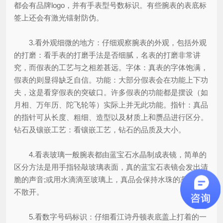
都会有品牌logo，并有手表型号数标识。有些腕表的表底标
签上还会有激光镭射防伪。
3.看外观细微的地方：仔细观察腕表的外观，包括外观
的打磨：看手表的打磨手法是否细腻，名表的打磨非常讲
究，而假表的工艺与之相差甚远。字体：真表的字体饱满，
假表的则显得缺乏自信。功能：大部分假表会在功能上下功
夫，这是看穿假表的突破口。许多假表的功能都是摆设（如
月相、万年历、陀飞轮等）实际上并无此功能。指针：真品
的指针可从长度、粗细、造型以及材质上和赝品进行区分。
钻石及镶嵌工艺：看镶嵌工艺，钻石的品质及大小。
4.看表玻璃一般腕表都由蓝宝石水晶制成表镜，简单的
区分方法是用手指轻敲玻璃表面，真的蓝宝石表镜会发出清
脆的声音;或用水滴滴至玻璃上，真品会保持水珠的凝结而
不散开。
5.看数字号码标识：仔细看江诗丹顿表底盖上打着的一